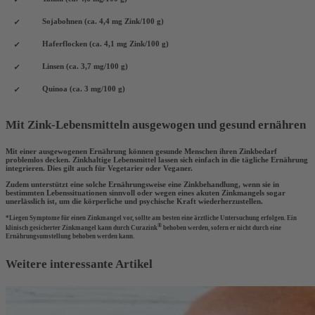
Sojabohnen (ca. 4,4 mg Zink/100 g)
Haferflocken (ca. 4,1 mg Zink/100 g)
Linsen (ca. 3,7 mg/100 g)
Quinoa (ca. 3 mg/100 g)
Mit Zink-Lebensmitteln ausgewogen und gesund ernähren
Mit einer ausgewogenen Ernährung können gesunde Menschen ihren
Zinkbedarf
problemlos decken
. Zinkhaltige Lebensmittel lassen sich einfach in die tägliche Ernährung
integrieren. Dies gilt
auch für Vegetarier oder Veganer
.
Zudem unterstützt eine solche Ernährungsweise eine Zinkbehandlung, wenn sie
in
bestimmten Lebenssituationen sinnvoll
oder wegen eines akuten Zinkmangels sogar
unerlässlich ist, um die körperliche und psychische Kraft wiederherzustellen.
*Liegen Symptome für einen Zinkmangel vor, sollte am besten eine ärztliche Untersuchung erfolgen. Ein
®
klinisch gesicherter Zinkmangel kann durch Curazink
behoben werden, sofern er nicht durch eine
Ernährungsumstellung behoben werden kann.
Weitere interessante Artikel