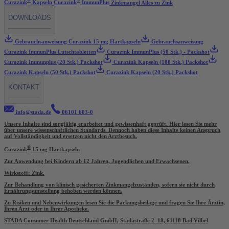
®
®
Curazink
Kapseln
Curazink
ImmunPlus
Zinkmangel
Alles zu Zink
DOWNLOADS
Gebrauchsanweisung Curazink 15 mg Hartkapseln
Gebrauchsanweisung
Curazink ImmunPlus Lutschtabletten
Curazink ImmunPlus (50 Stk.) - Packshot
Curazink Immunplus (20 Stk.) Packshot
Curazink Kapseln (100 Stk.) Packshot
Curazink Kapseln (50 Stk.) Packshot
Curazink Kapseln (20 Stk.) Packshot
KONTAKT
info@stada.de
06101 603-0
Unsere Inhalte sind sorgfältig erarbeitet und gewissenhaft geprüft. Hier lesen Sie mehr
über unsere
wissenschaftlichen Standards
. Dennoch haben diese Inhalte keinen Anspruch
auf Vollständigkeit und ersetzen nicht den Arztbesuch.
®
Curazink
15 mg Hartkapseln
Zur Anwendung bei Kindern ab 12 Jahren, Jugendlichen und Erwachsenen.
Wirkstoff: Zink.
Zur Behandlung von klinisch gesicherten Zinkmangelzuständen, sofern sie nicht durch
Ernährungsumstellung behoben werden können.
Zu Risiken und Nebenwirkungen lesen Sie die Packungsbeilage und fragen Sie Ihre Ärztin,
Ihren Arzt oder in Ihrer Apotheke.
STADA Consumer Health Deutschland GmbH, Stadastraße 2–18, 61118 Bad Vilbel