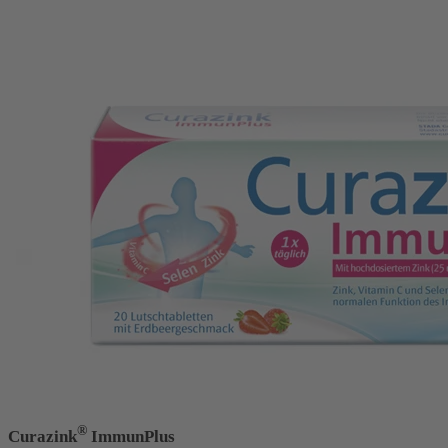
®
Curazink
ImmunPlus