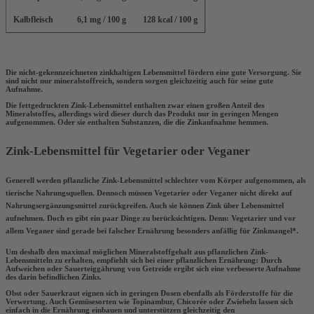
Kalbfleisch
6,1 mg / 100 g
128 kcal / 100 g
Die nicht-gekennzeichneten zinkhaltigen Lebensmittel fördern eine gute Versorgung. Sie
sind nicht nur
mineralstoffreich
, sondern sorgen gleichzeitig auch für seine
gute
Aufnahme
.
Die fettgedruckten Zink-Lebensmittel enthalten zwar einen
großen Anteil des
Mineralstoffes
, allerdings wird dieser durch das Produkt
nur in geringen Mengen
aufgenommen. Oder sie enthalten Substanzen, die die
Zinkaufnahme hemmen
.
Zink-Lebensmittel für Vegetarier oder Veganer
Generell werden
pflanzliche Zink-Lebensmittel schlechter vom Körper aufgenommen
, als
tierische Nahrungsquellen. Dennoch müssen Vegetarier oder Veganer nicht direkt auf
Nahrungsergänzungsmittel zurückgreifen. Auch sie können Zink über Lebensmittel
aufnehmen. Doch es gibt ein paar Dinge zu berücksichtigen. Denn: Vegetarier und vor
allem Veganer sind gerade bei falscher Ernährung besonders anfällig für Zinkmangel*.
Um deshalb den maximal möglichen Mineralstoffgehalt aus pflanzlichen Zink-
Lebensmitteln zu erhalten, empfiehlt sich bei einer pflanzlichen Ernährung: Durch
Aufweichen oder Sauerteiggährung von Getreide
ergibt sich eine verbesserte Aufnahme
des darin befindlichen Zinks.
Obst oder Sauerkraut
eignen sich in geringen Dosen ebenfalls als Förderstoffe für die
Verwertung. Auch Gemüsesorten wie
Topinambur, Chicorée oder Zwiebeln
lassen sich
einfach in die Ernährung einbauen und unterstützen gleichzeitig den