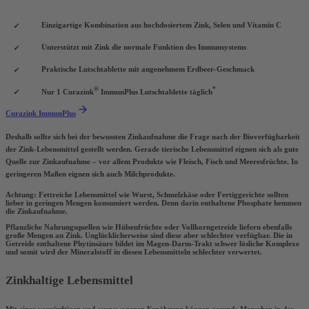
Einzigartige Kombination aus hochdosiertem Zink, Selen und Vitamin C
Unterstützt mit Zink die normale Funktion des Immunsystems
Praktische Lutschtablette mit angenehmem Erdbeer-Geschmack
®
*
Nur 1 Curazink
ImmunPlus Lutschtablette täglich
Curazink ImmunPlus
Deshalb sollte sich bei der bewussten Zinkaufnahme die Frage nach der Bioverfügbarkeit
der Zink-Lebensmittel gestellt werden. Gerade
tierische Lebensmittel eignen sich als gute
Quelle zur Zinkaufnahme
– vor allem Produkte wie Fleisch, Fisch und Meeresfrüchte. In
geringeren Maßen eignen sich
auch Milchprodukte
.
Achtung:
Fettreiche Lebensmittel wie Wurst, Schmelzkäse oder Fertiggerichte sollten
lieber in geringen Mengen konsumiert werden. Denn darin enthaltene Phosphate hemmen
die Zinkaufnahme.
Pflanzliche Nahrungsquellen wie
Hülsenfrüchte oder Vollkorngetreide
liefern ebenfalls
große Mengen an Zink. Unglücklicherweise sind diese aber
schlechter verfügbar
. Die in
Getreide enthaltene Phytinsäure bildet im Magen-Darm-Trakt schwer lösliche Komplexe
und somit wird der Mineralstoff in diesen Lebensmitteln schlechter verwertet.
Zinkhaltige Lebensmittel
Mit einer vernünftigen und
ausgewogenen Ernährung
können gesunde Menschen in der