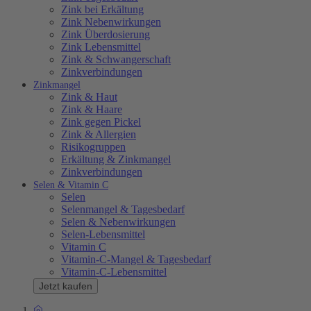
Zink bei Erkältung
Zink Nebenwirkungen
Zink Überdosierung
Zink Lebensmittel
Zink & Schwangerschaft
Zinkverbindungen
Zinkmangel
Zink & Haut
Zink & Haare
Zink gegen Pickel
Zink & Allergien
Risikogruppen
Erkältung & Zinkmangel
Zinkverbindungen
Selen & Vitamin C
Selen
Selenmangel & Tagesbedarf
Selen & Nebenwirkungen
Selen-Lebensmittel
Vitamin C
Vitamin-C-Mangel & Tagesbedarf
Vitamin-C-Lebensmittel
Jetzt kaufen