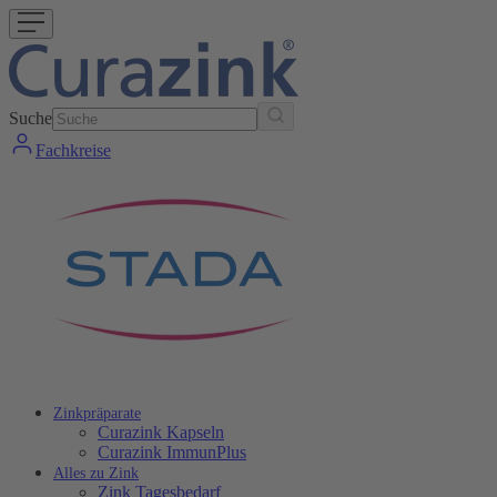
Suche
Fachkreise
Zinkpräparate
Curazink Kapseln
Curazink ImmunPlus
Alles zu Zink
Zink Tagesbedarf