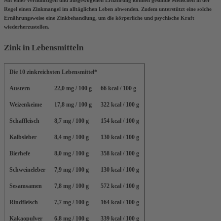
Regel einen Zinkmangel im alltäglichen Leben abwenden. Zudem unterstützt eine solche
Ernährungsweise eine Zinkbehandlung, um die
körperliche und psychische Kraft
wiederherzustellen
.
Zink in Lebensmitteln
Die 10 zinkreichsten Lebensmittel*
Austern
22,0 mg / 100 g
66 kcal / 100 g
Weizenkeime
17,8 mg / 100 g
322 kcal / 100 g
Schaffleisch
8,7 mg / 100 g
154 kcal / 100 g
Kalbsleber
8,4 mg / 100 g
130 kcal / 100 g
Bierhefe
8,0 mg / 100 g
358 kcal / 100 g
Schweineleber
7,9 mg / 100 g
130 kcal / 100 g
Sesamsamen
7,8 mg / 100 g
572 kcal / 100 g
Rindfleisch
7,7 mg / 100 g
164 kcal / 100 g
Kakaopulver
6,8 mg / 100 g
339 kcal / 100 g