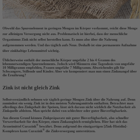
Obwohl das Spurenelement in geringen Mengen im Körper vorkommt, reicht diese Menge
zur alleinigen Versorgung nicht aus. Problematisch ist hierbei, dass der
menschliche
Organismus Zink nicht selbst herstellen
kann. Es muss also
über die Nahrung
aufgenommen
werden. Und das
täglich
aufs Neue. Deshalb ist eine permanente Aufnahme
über zinkhaltige Lebensmittel wichtig.
Üblicherweise enthält der menschliche Körper
ungefähr 2 bis 4 Gramm
des
lebensnotwendigen Spurenelements. Jedoch wird Männern eine Tagesdosis von ungefähr
10 Milligramm empfohlen, Frauen ungefähr 7 Milligramm. Abweichendes gilt für
Schwangere, Stillende und Kinder. Aber wie kompensiert man nun einen Zinkmangel über
die Ernährung?
Zink ist nicht gleich Zink
Selbstverständlich nehmen wir täglich geringe Mengen Zink über die Nahrung auf. Denn
zumindest ein wenig Zink ist in den meisten Nahrungsmitteln enthalten. Betrachtet man
allerdings den Zinkgehalt der Speisen, lässt sich daraus nicht wirklich die Nutzbarkeit als
Zinkquelle ableiten. Man spricht dabei von
schlechter oder guter Bioverfügbarkeit
.
Aus diesem Grund können Zinkpräparate mit guter Bioverfügbarkeit, also
schneller
Verwertbarkeit für den Körper
, einen Zinkausgleich ermöglichen. Hier hat sich das
®
Arzneimittel Curazink
bewährt. Denn aufgrund des
einzigartigen [Zink-Histidin]-
®
Komplexes
kann Curazink
die Zinkversorgung unterstützen.